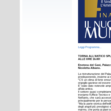
Leggi Programma...
TORNA ALL’ANTICO SPL
ALLE ORE 16.00!
Enoteca del Gavi, Palazz
Nicoletta Albano.
La ristrutturazione del Pal
predisponendo, insieme ai s
“C’è un clima di forte emozi
orgoglio gaviese ed essere r
E’ stato dato notevole amp
all’ala antica.
Il settore quasi completame
troviamo l’Ufficio Tecnico e 
Nell’atrio, che sarà access
principalmente per le person
“Ma la parte storica dell’ed
degli angoli più prestigiosi
marmo, che porta ai piani su